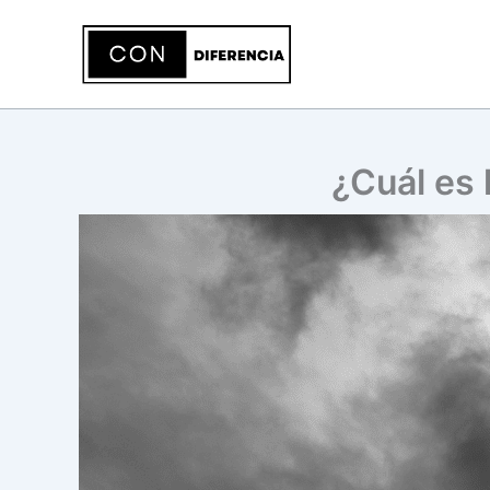
Ir
al
contenido
¿Cuál es 