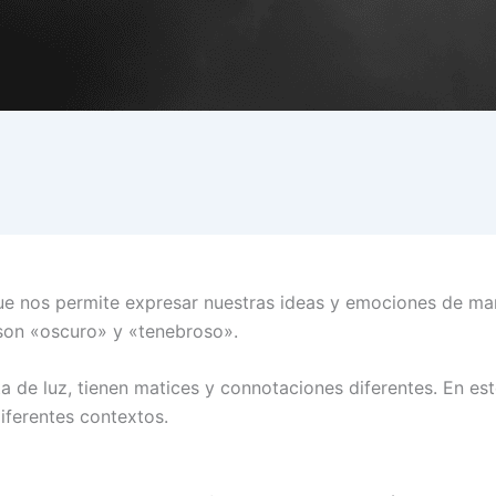
que nos permite expresar nuestras ideas y emociones de m
 son «oscuro» y «tenebroso».
a de luz, tienen matices y connotaciones diferentes. En est
iferentes contextos.