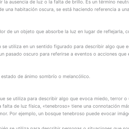
r la ausencia de luz o la falta de brillo. Es un término neut
e una habitación oscura, se está haciendo referencia a una
or de un objeto que absorbe la luz en lugar de reflejarla,
se utiliza en un sentido figurado para describir algo que e
 un pasado oscuro para referirse a eventos o acciones que 
un estado de ánimo sombrío o melancólico.
ue se utiliza para describir algo que evoca miedo, terror 
a falta de luz física, «tenebroso» tiene una connotación más
mor. Por ejemplo, un bosque tenebroso puede evocar imáge
én se utiliza para describir personas o situaciones que son