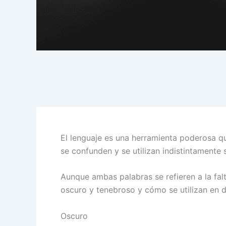
El lenguaje es una herramienta poderosa 
se confunden y se utilizan indistintamente
Aunque ambas palabras se refieren a la falt
oscuro y tenebroso y cómo se utilizan en d
Oscuro