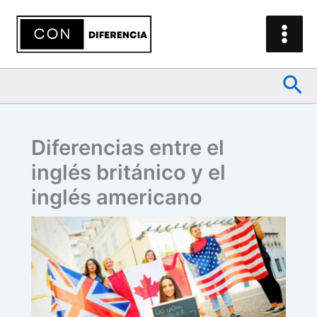
Ir
al
contenido
Bus
Diferencias entre el
inglés británico y el
inglés americano